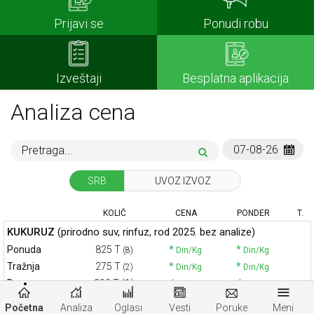
Prijavi se
Ponudi robu
Izveštaji
Besplatna aplikacija
Analiza cena
SRB
UVOZ IZVOZ
KOLIČ
CENA
PONDER
T.
KUKURUZ
(prirodno suv, rinfuz, rod 2025. bez analize)
Ponuda
825 T
*
*
(8)
Din/Kg
Din/Kg
Tražnja
275 T
*
*
(2)
Din/Kg
Din/Kg
Dogov.
200 T (1)
*
*
Din/Kg
Din/Kg
KUKURUZ
(prirodno suv, džak, rod 2025. bez analize )
Početna
Analiza
Oglasi
Vesti
Poruke
Meni