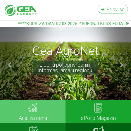
Prijavi se
****KURS ZA DAN 07.08.2026. *SREDNJI KURS EURA JE 1
Previous
Nex
Gea AgroNet
Lider u poljoprivrednim
informacijama u regionu.
Analiza cena
ePoljo Magazin